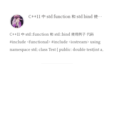
C++11 中 std function 和 std bind 使用例子
C++11 中 std::function 和 std::bind 使用例子 代码
#include <functional> #include <iostream> using
namespace std; class Test { public: double test(int a,