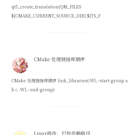
qt5_create_translation(QM_FILES
${CMAKE_CURRENT_SOURCE_DIR} ${TS_F
CMake 处理链接库顺序
CMake 处理链接库顺序 link_libraries(-Wl,--start-group a
b c -Wl,--end-group)
Linux修改、打包依赖路径