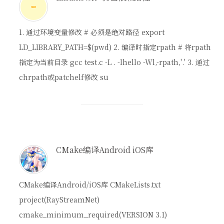
1. 通过环境变量修改 # 必须是绝对路径 export
LD_LIBRARY_PATH=$(pwd) 2. 编译时指定rpath # 将rpath
指定为当前目录 gcc test.c -L . -lhello -Wl,-rpath,'.' 3. 通过
chrpath或patchelf修改 su
CMake编译Android iOS库
CMake编译Android/iOS库 CMakeLists.txt
project(RayStreamNet)
cmake_minimum_required(VERSION 3.1)