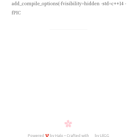
add_compile_options(-fvisibility=hidden -std=c++14 -
fPIC
Powered
by
Halo
•
Crafted with
by
LIlGG