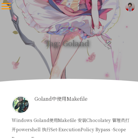
Tag: Goland
Goland中使用Makefile
Windows Goland使用Makefile 安装Chocolatey 管理员打
开powershell 执行Set-ExecutionPolicy Bypass -Scope