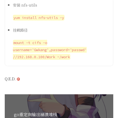
安装 nfs-utils
yum install nfs-utils -y
挂载路径
mount -t cifs -o
username='Gwkang',password='passwd'
//192.168.0.100/Work ~/work
Q.E.D.
go重定向输出崩溃堆栈