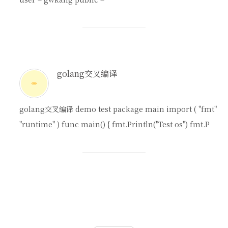
golang交叉编译
golang交叉编译 demo test package main import ( "fmt"
"runtime" ) func main() { fmt.Println("Test os") fmt.P