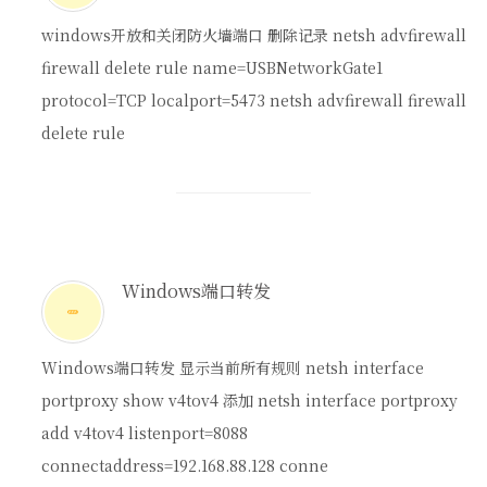
windows开放和关闭防火墙端口 删除记录 netsh advfirewall
firewall delete rule name=USBNetworkGate1
protocol=TCP localport=5473 netsh advfirewall firewall
delete rule
Windows端口转发
Windows端口转发 显示当前所有规则 netsh interface
portproxy show v4tov4 添加 netsh interface portproxy
add v4tov4 listenport=8088
connectaddress=192.168.88.128 conne