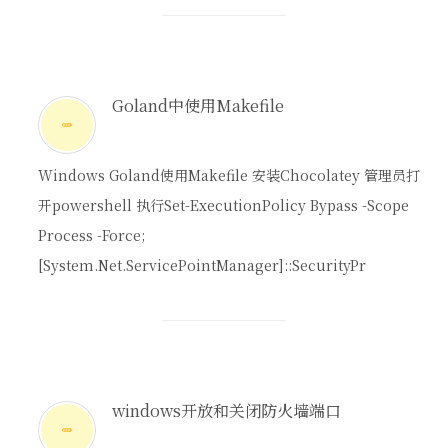
Goland中使用Makefile
Windows Goland使用Makefile 安装Chocolatey 管理员打
开powershell 执行Set-ExecutionPolicy Bypass -Scope
Process -Force;
[System.Net.ServicePointManager]::SecurityPr
windows开放和关闭防火墙端口