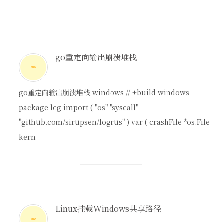
go重定向输出崩溃堆栈
go重定向输出崩溃堆栈 windows // +build windows
package log import ( "os" "syscall"
"github.com/sirupsen/logrus" ) var ( crashFile *os.File
kern
Linux挂载Windows共享路径