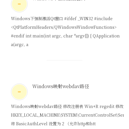
Windows下强制激活Qt窗口 #ifdef _WIN32 #include
<QtPlatformHeaders/QWindowsWindowFunctions>
#endif int main(int argc, char *argv[]) { QApplication
a(argc, a
Windows映射webdav路径
Windows映射webdav路径 修改注册表 Win+R regedit 修改
HKEY_LOCAL_MACHINE\SYSTEM\CurrentControlSet\Servic
将 BasicAuthLevel 设置为 2 （允许http和htt