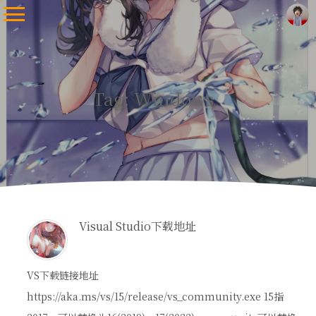
Tag: Windows
Visual Studio下载地址
VS下载链接地址
https://aka.ms/vs/15/release/vs_community.exe 15指