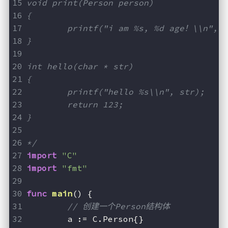
void print(Person person)
{
	printf("i am %s, %d age！\\n", 
}
int hello(char * str)
{
	printf("hello %s\\n", str);
	return 123;
}
*/
import
"C"
import
"fmt"
func
main
()
 {
// 创建一个Person结构体
	a := C.Person{}