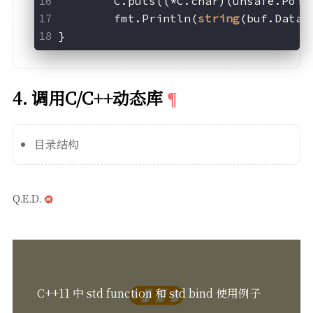
	C.puts((*C.char)(unsafe.Poin
	fmt.Println(
string
(buf.Data(
}
4. 调用C/C++动态库
目录结构
Q.E.D.
C++11 中 std function 和 std bind 使用例子