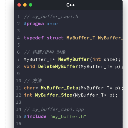
// my_buffer_capi.h
#
pragma
 once
typedef
struct
MyBuffer_T
MyBuffer_T
// 构建/析构 对象
MyBuffer_T* 
NewMyBuffer
(
int
 size)
;
void
DeleteMyBuffer
(MyBuffer_T* p)
;
// 方法
char
* 
MyBuffer_Data
(MyBuffer_T* p)
;
int
MyBuffer_Size
(MyBuffer_T* p)
;
// my_buffer_capi.cpp
#
include
"my_buffer.h"