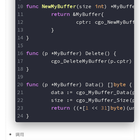
func
NewMyBuffer
(size 
int
)
 *MyBuffer
return
 &MyBuffer{
		cptr: cgo_NewMyBuff
	}
}
func
(p *MyBuffer)
 Delete() {
	cgo_DeleteMyBuffer(p.cptr)
}
func
(p *MyBuffer)
 Data() []
byte
 {
	data := cgo_MyBuffer_Data(p.
	size := cgo_MyBuffer_Size(p.
return
 ((*[
1
 << 
31
]
byte
)(uns
}
调用