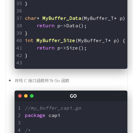
}
char
* 
MyBuffer_Data
(MyBuffer_T* p)
 {
return
 p->Data();
}
int
MyBuffer_Size
(MyBuffer_T* p)
 {
return
 p->Size();
}
将纯 C 接口函数转为 Go 函数
//my_buffer_capi.go
package
 capi
/*