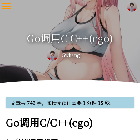
Go调用C C++(cgo)
Gwkang
文章共
742
字，阅读完预计需要
1 分钟 15 秒
。
Go调用C/C++(cgo)