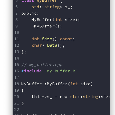
class
MyBuffer
 {
std
::
string
* s_;
public:
    MyBuffer(
int
 size);
    ~MyBuffer();
int
Size
()
const
;
char
* 
Data
()
;
};
// my_buffer.cpp
#
include
"my_buffer.h"
MyBuffer::MyBuffer(
int
 size)
{
    this->s_ = new 
std
::
string
(size,
}