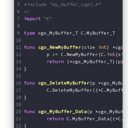
#include "my_buffer_capi.h"
*/
import
"C"
type
 cgo_MyBuffer_T C.MyBuffer_T
func
cgo_NewMyBuffer
(size 
int
)
 *cgo_
	p := C.NewMyBuffer(C.
int
(siz
return
 (*cgo_MyBuffer_T)(p)
}
func
cgo_DeleteMyBuffer
(p *cgo_MyBuf
	C.DeleteMyBuffer((*C.MyBuffe
}
func
cgo_MyBuffer_Data
(p *cgo_MyBuff
return
 C.MyBuffer_Data((*C.M
}