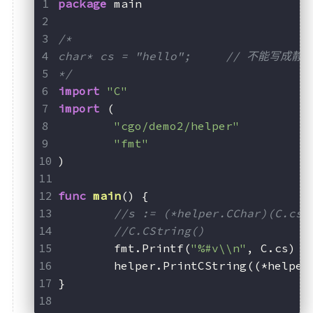
package
 main
/*
char* cs = "hello";	// 不能写
*/
import
"C"
import
 (
"cgo/demo2/helper"
"fmt"
)
func
main
()
 {
//s := (*helper.CChar)(C.cs)
//C.CString()
	fmt.Printf(
"%#v\\n"
, C.cs)
	helper.PrintCString((*helper
}