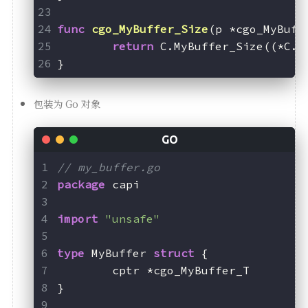
func
cgo_MyBuffer_Size
(p *cgo_MyBuff
return
 C.MyBuffer_Size((*C.M
}
包装为 Go 对象
// my_buffer.go
package
 capi
import
"unsafe"
type
 MyBuffer 
struct
 {
	cptr *cgo_MyBuffer_T
}