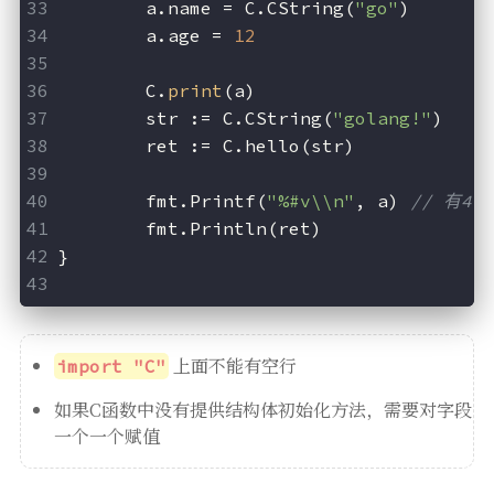
	a.name = C.CString(
"go"
)
	a.age = 
12
	C.
print
(a)
	str := C.CString(
"golang!"
)
	ret := C.hello(str)
	fmt.Printf(
"%#v\\n"
, a) 
// 有4
	fmt.Println(ret)
}
上面不能有空行
import "C"
如果C函数中没有提供结构体初始化方法，需要对字段
一个一个赋值