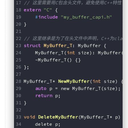
// 这里需要用C包含头文件，避免使用C++特性
extern
"C"
 {
#
include
"my_buffer_capi.h"
}
// 这里继承是为了在头文件中声明，C++为clas
struct
MyBuffer_T
:
 MyBuffer {
    MyBuffer_T(
int
 size): MyBuffer(s
    ~MyBuffer_T() {}
};
MyBuffer_T* 
NewMyBuffer
(
int
 size)
 {
auto
 p = new MyBuffer_T(size);
return
 p;
}
void
DeleteMyBuffer
(MyBuffer_T* p)
 {
    delete p;