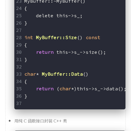
MyBuffer::~MyBuffer()
{
    delete this->s_;
}
int
MyBuffer::Size
()
const
{
return
 this->s_->size();
}
char
* 
MyBuffer::Data
()
{
return
 (
char
*)this->s_->data();
}
用纯 C 函数接口封装 C++ 类