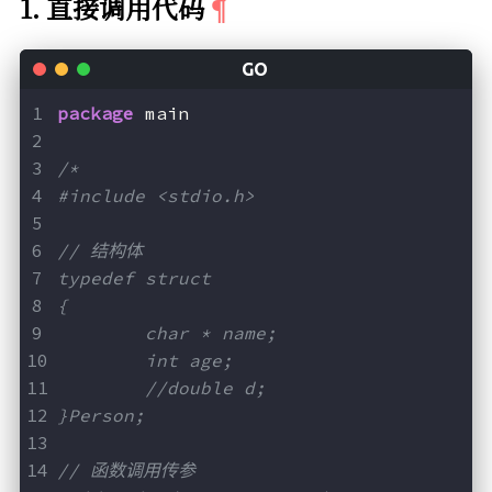
1. 直接调用代码
package
 main
/*
#include <stdio.h>
// 结构体
typedef struct
{
	char * name;
	int age;
	//double d;
}Person;
// 函数调用传参