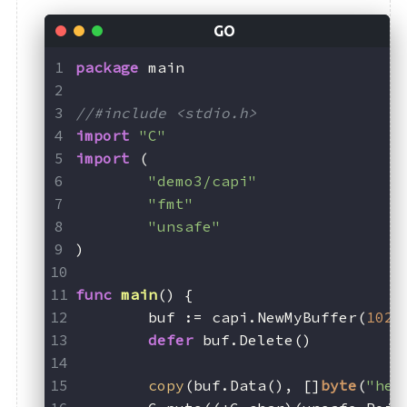
package
 main
//#include <stdio.h>
import
"C"
import
 (
"demo3/capi"
"fmt"
"unsafe"
)
func
main
()
 {
	buf := capi.NewMyBuffer(
1024
defer
 buf.Delete()
copy
(buf.Data(), []
byte
(
"hel