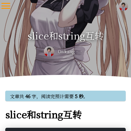
slice和string互转
Gwkang
文章共
46
字，阅读完预计需要
5 秒
。
slice和string互转