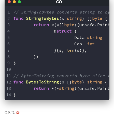
// StringToBytes converts string to byt
func
StringToBytes
(s 
string
)
 []
byte
 {
return
 *(*[]
byte
)(unsafe.Pointe
		&
struct
 {
			Data 
string
			Cap  
int
		}{s, 
len
(s)},
	))
}
// BytesToString converts byte slice to
func
BytesToString
(b []
byte
)
string
 {
return
 *(*
string
)(unsafe.Pointe
}
Q.E.D.