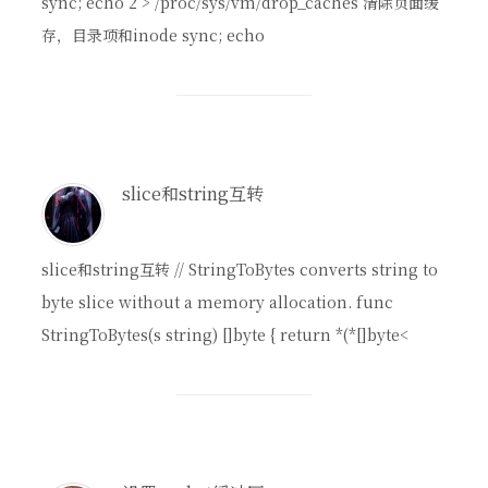
sync; echo 2 > /proc/sys/vm/drop_caches 清除页面缓
存，目录项和inode sync; echo
slice和string互转
slice和string互转 // StringToBytes converts string to
byte slice without a memory allocation. func
StringToBytes(s string) []byte { return *(*[]byte<