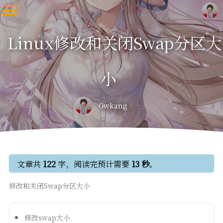
Linux修改和关闭Swap分区大
小
Gwkang
文章共
122
字，阅读完预计需要
13 秒
。
修改和关闭Swap分区大小
修改swap大小