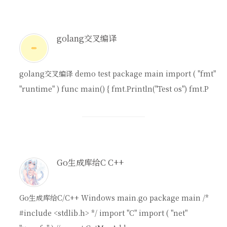
golang交叉编译
golang交叉编译 demo test package main import ( "fmt"
"runtime" ) func main() { fmt.Println("Test os") fmt.P
Go生成库给C C++
Go生成库给C/C++ Windows main.go package main /*
#include <stdlib.h> */ import "C" import ( "net"