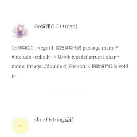
Go调用C C++(cgo)
Go调用C/C++(cgo) 1. 直接调用代码 package main /*
#include <stdio.h> // 结构体 typedef struct { char *
name; int age; //double d; }Person; // 函数调用传参 void
pr
slice和string互转