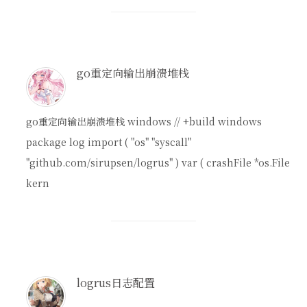
go重定向输出崩溃堆栈
go重定向输出崩溃堆栈 windows // +build windows
package log import ( "os" "syscall"
"github.com/sirupsen/logrus" ) var ( crashFile *os.File
kern
logrus日志配置