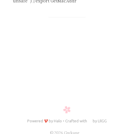
"unsafe" ) //export GetMacAddr
Powered
by
Halo
•
Crafted with
by
LIlGG
© 2026 Gwkang