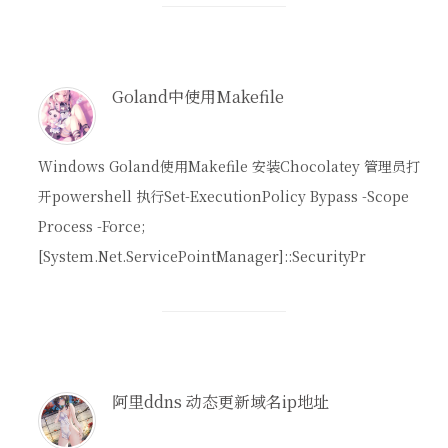
Goland中使用Makefile
Windows Goland使用Makefile 安装Chocolatey 管理员打
开powershell 执行Set-ExecutionPolicy Bypass -Scope
Process -Force;
[System.Net.ServicePointManager]::SecurityPr
阿里ddns 动态更新域名ip地址