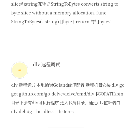
slice和string互转 // StringToBytes converts string to
byte slice without a memory allocation. func
StringToBytes(s string) []byte { return *(*[]byte<
dlv 远程调试
dlv 远程调试 本地编辑Goland编译配置 远程机器安装 dlv go
get github.com/go-delve/delve/cmd/dlv $GOPATH/bin
目录下会有dlv可执行程序 进入代码目录，通过dlv监听端口
dlv debug --headless --listen=: