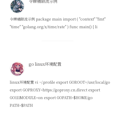
令牌桶限流示例
令牌桶限流示例 package main import ( "context" "fmt"
"time" "golang.org/x/time/rate" ) func main() { li
go linux环境配置
linux环境配置 vi ~/.profile export GOROOT=/usr/local/go
export GOPROXY=https://goproxy.cn,direct export
GO111MODULE=on export GOPATH=$HOME/go
PATH=$PATH